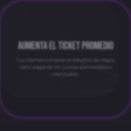
AUMENTA EL TICKET PROMEDIO
Tus clientes compran productos de mayor
valor pagando en cuotas quincenales o
mensuales.