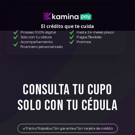
El crédito que te cuida
Proceso 100% digital
Hasta 24 meses plazo
Solo con tu cédula
Pagos flexibles
Acompañamiento
Premios
financiero personalizado
CONSULTA TU CUPO
SOLO CON TU CÉDULA
Fácil
Rápido
Sin garante
Sin tarjeta de crédito