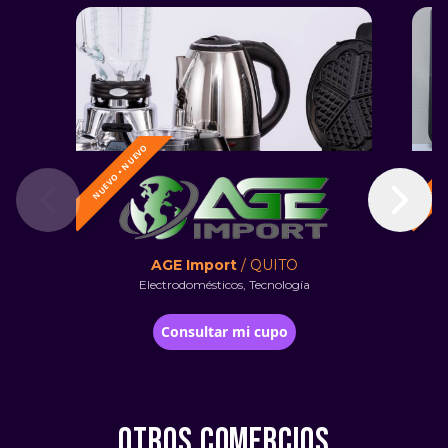
NUEVO • NUEVO
NUEV
AGE Import
/ QUITO
Electrodomésticos, Tecnología
Consultar mi cupo
OTROS COMERCIOS