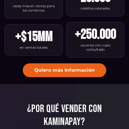
veces más en ventas para
créditos colocados
los comercios
+
250.000
+$
15
MM
usuarios con cupo
en ventas totales
consultado
Quiero más información
¿Por qué vender con
KaminaPay?