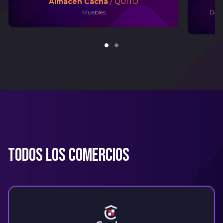
Almacén Cacha
/ QUITO
Muebles
Deco
Todos los comercios