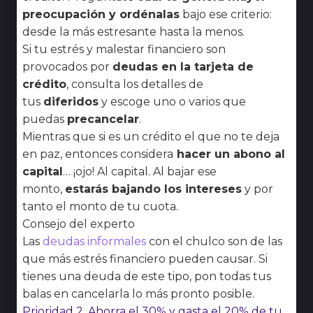
preocupación y ordénalas
bajo ese criterio:
desde la más estresante hasta la menos.
Si tu estrés y malestar financiero son
provocados por
deudas en la tarjeta de
crédito
, consulta los detalles de
tus
diferidos
y escoge uno o varios que
puedas
precancelar
.
Mientras que si es un crédito el que no te deja
en paz, entonces considera
hacer un abono al
capital
… ¡ojo! Al capital. Al bajar ese
monto,
estarás bajando los intereses
y por
tanto el monto de tu cuota.
Consejo del experto
Las
deudas informales
con el chulco son de las
que más estrés financiero pueden causar. Si
tienes una deuda de este tipo, pon todas tus
balas en cancelarla lo más pronto posible.
Prioridad 2. Ahorra el 30% y gasta el 20% de tu