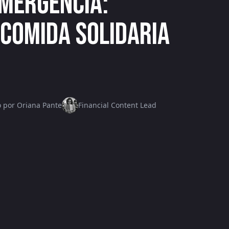
emergencia:
comida solidaria
o por Oriana Pante
Financial Content Lead